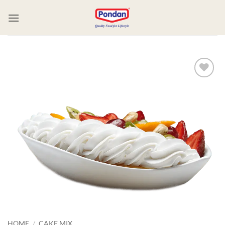
Add to
wishlist
HOME
/
CAKE MIX